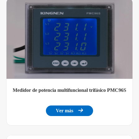
alimentación
Consumo de
<3W
energía
Rendimiento mecánico
Peso
<0,5 kg
Nivel de protección IP
Panel medidor IP52
Anfitrión
75x75x113mm
Dimensión
Medidor de potencia multifuncional trifásico PMC96S
Pantalla de
-20 ~ 70 °C
Temperatura DE
visualización
Ver más

TRABAJO
Medidor
-25 ~ 70 °C
Medidor +
Temperatura de