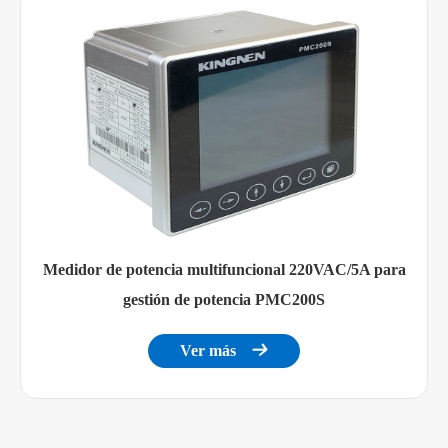
pantalla de
-40 ~ 85 °C
almacenamiento
visualización
5% - 90% RH, sin
Humedad relativa
condensación
EMC
Interferencia de descarga
IEC 61000-4-2, nivel 4
antiestática
Medidor de potencia multifuncional 220VAC/5A para
Pulso de grupo transitorio anti-
IEC 61000-4-4, nivel 4
gestión de potencia PMC200S
rápido
IEC 61000-4-5, Nivel
Ver más

Anti-Surg
3
Resistencia al campo magnético de
IEC 61000-4-8, Nivel