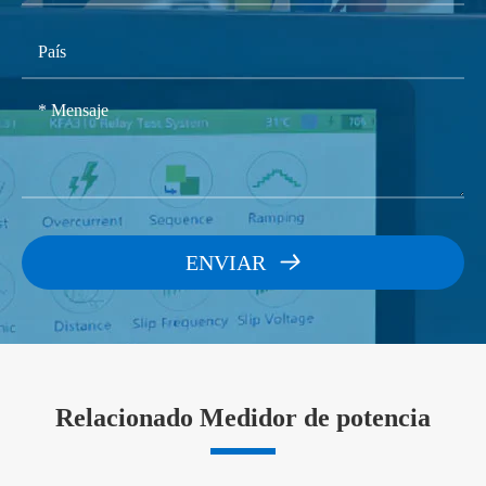
Salida analógica de 3 -4-20mA DC (AO) Por Ejemplo:
sobrecarga
1,2 veces/continuo
Características
AB = 00, significa que el puerto AI01 no está equipado
permitidas
con el módulo AI/AO, el puerto AI02 no está equipado
Resistencia de
<0,1 Ω
con AI/AOmodule
entrada
AB = 01, las opciones de medición de entrada
Voltaje de
analógica de 0 a 5V DC;
15 VDC
funcionamiento
Por ejemplo
:
Modelo de pedido
:
PMC72S-3-1-2-1-02
Significa PMC72S medida nominal 220/380V, 5A; fuente de
Resistencia de
Entrada binaria
12KΩ
ENVIAR

alimentación de trabajo como 85 ~ 264 VAC/45-65Hz; opcional
entrada
con entrada binaria de 2 canales (DI); 1 salida de relé de canales;
Voltaje de
1 canal 4-20mA DC Medición de entrada analógica (puerto
2KV
aislamiento
AI01),1 canal 4-20mA DC Medición de entrada analógica
Tipo de nodo
Contacto mecánico
(AI02 puerto).
Relacionado Medidor de potencia
Salida de relé
Capacidad de
220 VAC/5A, 30
nodo
VDC/5A