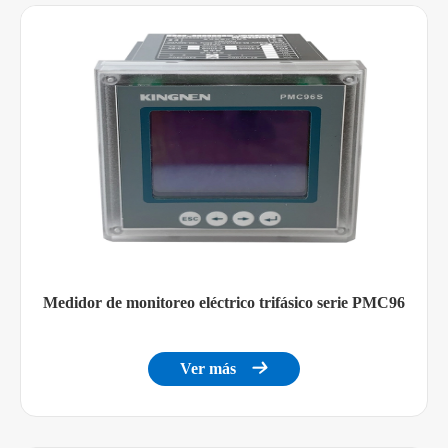
Medir corriente
4-20mA
Capacidad de
sobrecarga
1,2 veces/continuo
4-20mA
permitidas
Entrada DC
Resistencia de
Medición
10Ω
entrada
Voltaje de
2KV
aislamiento
Medidor de monitoreo eléctrico trifásico serie PMC96
Medir voltaje
0-5V
Ver más

Capacidad de
sobrecarga
1,2 veces/continuo
0-5V
permitidas