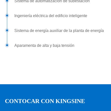
Sistema de automatización de subestación
Ingeniería eléctrica del edificio inteligente
Sistema de energía auxiliar de la planta de energía
Aparamenta de alta y baja tensión
PMC72S Guía para la selección del instrumento de medición y
Características eléctricas
control de parámetros de potencia
Sistema ACsystem
Modelo de especificación: PMC72S-①-②-③-④-⑤
Tipo de medida
3P3W, sistema
CONTOCAR CON KINGSINE
① Código modelo
:
ACsystem 3P4W