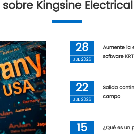
 sobre Kingsine Electrical
28
Aumente la e
software KRT
JUL 2026
22
Salida conti
campo
JUL 2026
15
¿Qué es un p