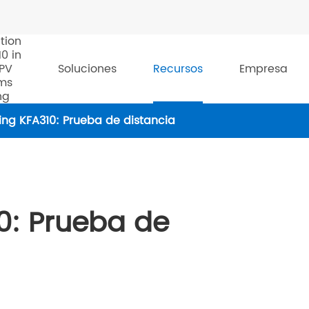
tion
10 in
 PV
Soluciones
Recursos
Empresa
ms
ng
ing KFA310: Prueba de distancia
0: Prueba de