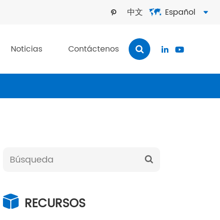
中文
Español



Noticias
Contáctenos


RECURSOS