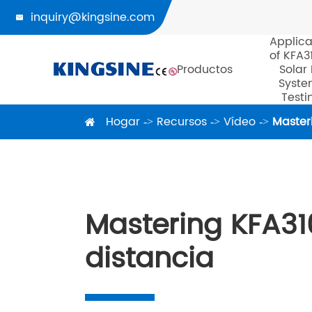
inquiry@kingsine.com

Applica
of KFA3
Productos
Solar
Syste
Testi
Hogar
Recursos
Vídeo
Master
Mastering KFA31
distancia