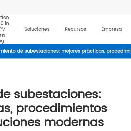
tion
10 in
 PV
Soluciones
Recursos
Empresa
ms
ng
miento de subestaciones: mejores prácticas, procedim
e subestaciones:
as, procedimientos
luciones modernas