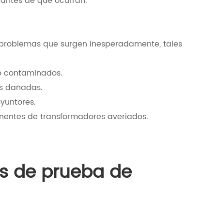
s antes de que ocurran.
 problemas que surgen inesperadamente, tales
 o contaminados.
s dañadas.
yuntores.
entes de transformadores averiados.
s de prueba de