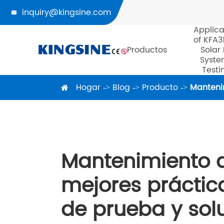
inquiry@kingsine.com

Applica
of KFA3
Productos
Solar
Syste
Testi
Hogar
Blog
Producto
Manteni
Mantenimiento d
mejores práctic
de prueba y so