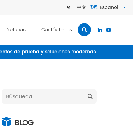
中文
Español



Noticias
Contáctenos


ientos de prueba y soluciones modernas
BLOG