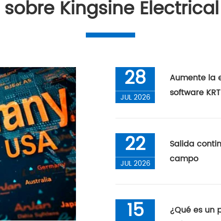
 sobre Kingsine Electrical
28
Aumente la e
software KRT
JUL 2026
22
Salida conti
campo
JUL 2026
15
¿Qué es un p