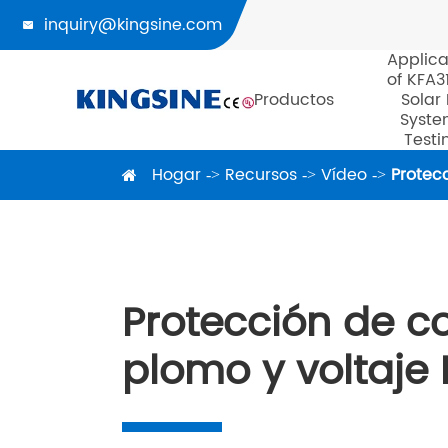
inquiry@kingsine.com

Applica
of KFA3
Productos
Solar
Syste
Testi
Hogar
Recursos
Vídeo
Protec
Protección de co
plomo y voltaje