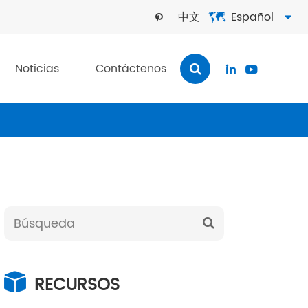
中文
Español



Noticias
Contáctenos


RECURSOS