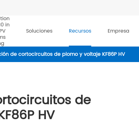
tion
10 in
 PV
Soluciones
Recursos
Empresa
ms
ng
ción de cortocircuitos de plomo y voltaje KF86P HV
rtocircuitos de
 KF86P HV