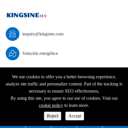

inquiry@kingsine.com

Solución energética
We use cookies to offer you a better browsing experience,
analyze site traffic and personalize content. Part of the tracking is
Derechos DE AUTOR ©
KINGSINE Electric
Todos los
necessary to ensure SEO effectiveness,
derechos reservados.
By using this site, you agree to our use of cookies. Visit our
Sitemap
|
Política de privacidad
cookie policy
to learn more.




Reject
Accept