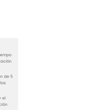
tiempo
tación
ón de 5
los
 el
ción