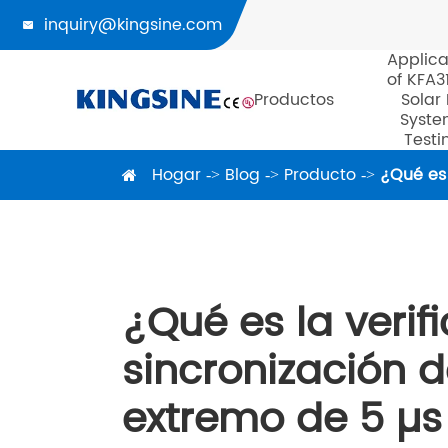
inquiry@kingsine.com

Applica
of KFA3
Productos
Solar
Syste
Testi
Hogar
Blog
Producto
¿Qué es 
¿Qué es la verif
sincronización 
extremo de 5 µs