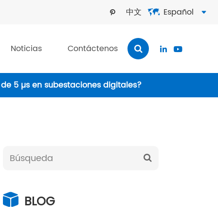
中文
Español



Noticias
Contáctenos


 de 5 µs en subestaciones digitales?
BLOG