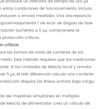
que produce un intervalo de tiempo de 250 µs
o estas condiciones de funcionamiento, incluso
onducen a errores medibles. Una discrepancia
e aproximadamente 1' de error de ángulo de fase
rización aumenta a 5 µs, compromete la
 protección críticos.
n críticos
ara las formas de onda de corriente de los
misión. Este método requiere que las mediciones
nte. Si las Unidades de Mezcla local y remota
 5 µs, el relé diferencial calcula una corriente
 protección dispare las líneas activas bajo carga
de del muestreo simultáneo en múltiples
d de Mezcla de alimentador crea un cálculo de